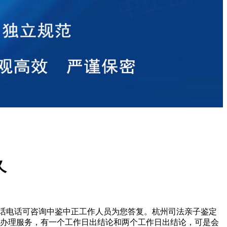
久
话电话可咨询中鉴中正工作人员为您答复。杭州司法亲子鉴定
急办理服务，有一个工作日出结论和两个工作日出结论，可是会