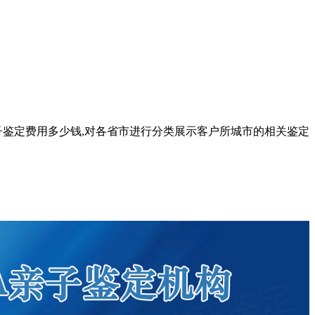
亲子鉴定费用多少钱,对各省市进行分类展示客户所城市的相关鉴定