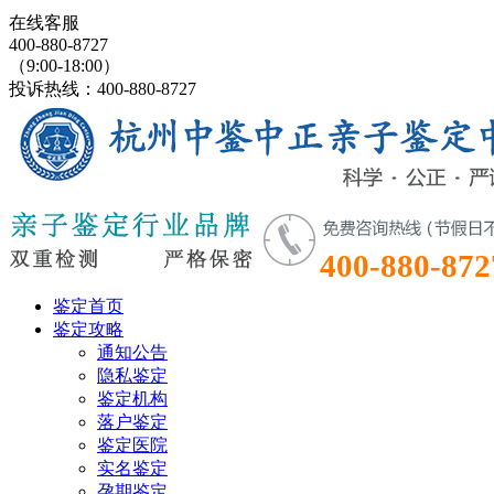
在线客服
400-880-8727
（9:00-18:00）
投诉热线：400-880-8727
400-880-872
鉴定首页
鉴定攻略
通知公告
隐私鉴定
鉴定机构
落户鉴定
鉴定医院
实名鉴定
孕期鉴定