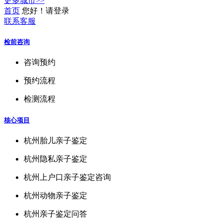
更多城市>>
首页
您好！请登录
联系客服
检前咨询
咨询预约
预约流程
检测流程
核心项目
杭州胎儿亲子鉴定
杭州隐私亲子鉴定
杭州上户口亲子鉴定咨询
杭州动物亲子鉴定
杭州亲子鉴定问答