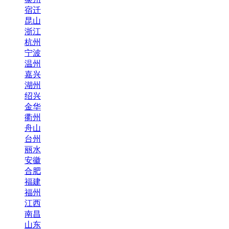
宿迁
昆山
浙江
杭州
宁波
温州
嘉兴
湖州
绍兴
金华
衢州
舟山
台州
丽水
安徽
合肥
福建
福州
江西
南昌
山东