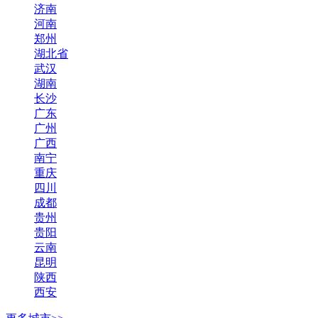
济南
河南
郑州
湖北省
武汉
湖南
长沙
广东
广州
广西
南宁
重庆
四川
成都
贵州
贵阳
云南
昆明
陕西
西安