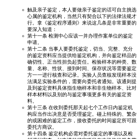
触及亲子鉴定，本人要做亲子鉴定的话可自主挑选
心属的鉴定机构，当然只有契合以下的法律法规才
行。拿《鉴定程序通则》来说这几条是非常重要的
要深入知道：
第十一条 检测中心应该一并办理作案单位的鉴定
申请。
第十二条 当事人要委托鉴定，切当、完整、充分
的鉴定资料应当提供给鉴定机构，并向鉴定样品的
确切性、正当性担负起责任。检验样本的种类、数
量、名称、性状、接到时间、保存状况等需要鉴定
方一一进行核查和记录。实验人员查核发现样本没
法满足实验条件的，需要向委托者通知。该通则提
及到鉴定资料具体指生物样本和非生物样本、比对
样本材料以及别的与鉴定事项更多有关的鉴定资
料。
第十三条 在收到委托那天起七个工作日内鉴定机
构应当作出决意是否受理鉴定。碰上特殊的、繁杂
的或困难的鉴定工作，接收委托的时间鉴定所可跟
委托方商议。
第十四条 鉴定机构必需对委托鉴定的事项以及检