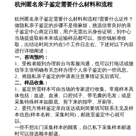
杭州匿名亲子鉴定需要什么材料和流程
杭州匿名亲子鉴定需要什么材料和流程?需要什么证件？
做隐私亲子鉴定的步骤不是很麻烦，挑选信誉良好的亲
子鉴定中心商定日期，用户无需出示身份证明，到中心
当场提提取标本本或运输样品都可以。按价钱标准收
取，出结论时间大约在5个工作日左右。下述对以下内容
进行详细阐述：
一、咨询预约：
1、受检者能到办理前台与客服沟通，也可以打电话或微
信等主张明确有关怎样办理个人亲子鉴定的一些讯息。
2、将隐私亲子鉴定的申请表注意事情证实后填写。
二、样品收集：
1、鉴定所需样本可由当场的专家进行收集。常规样本具
体包括：血迹、血液、口腔拭子、带毛囊的毛发；或是
采集特殊样本如眼底、剪下来的指甲、牙刷等。
2、委托方将样鉴定亲自送达或则简要填写联系主见及样
本信息(样本名称、采集时间)，邮政至鉴定中心就可
以。
一些不想出门采集样本的顾客，自己私下采集样本邮递
时可以筛选顺丰邮递。