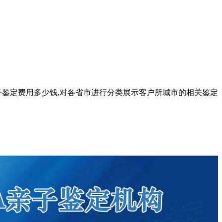
亲子鉴定费用多少钱,对各省市进行分类展示客户所城市的相关鉴定