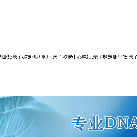
知识:亲子鉴定机构地址,亲子鉴定中心电话,亲子鉴定哪里做,