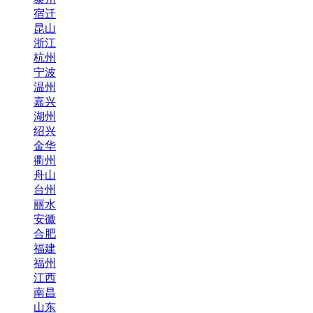
宿迁
昆山
浙江
杭州
宁波
温州
嘉兴
湖州
绍兴
金华
衢州
舟山
台州
丽水
安徽
合肥
福建
福州
江西
南昌
山东