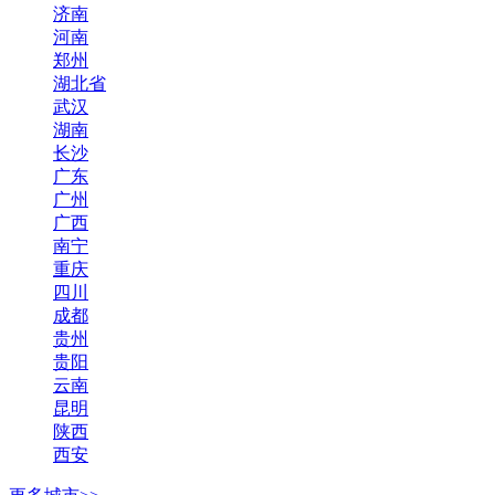
济南
河南
郑州
湖北省
武汉
湖南
长沙
广东
广州
广西
南宁
重庆
四川
成都
贵州
贵阳
云南
昆明
陕西
西安