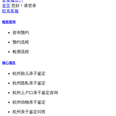
更多城市>>
首页
您好！请登录
联系客服
检前咨询
咨询预约
预约流程
检测流程
核心项目
杭州胎儿亲子鉴定
杭州隐私亲子鉴定
杭州上户口亲子鉴定咨询
杭州动物亲子鉴定
杭州亲子鉴定问答