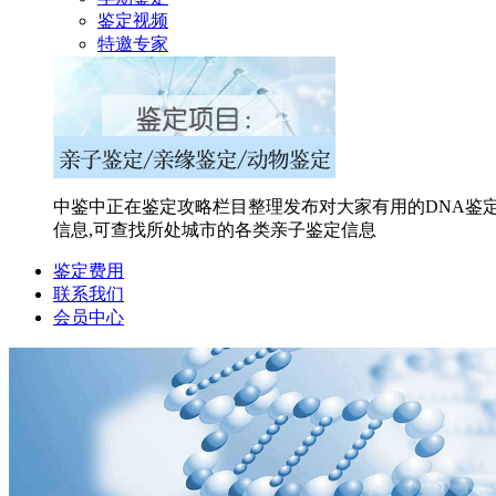
鉴定视频
特邀专家
中鉴中正在鉴定攻略栏目整理发布对大家有用的DNA鉴定
信息,可查找所处城市的各类亲子鉴定信息
鉴定费用
联系我们
会员中心