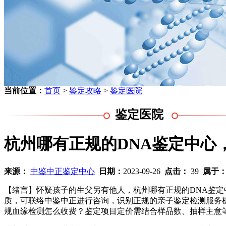
当前位置：
首页
>
鉴定攻略
>
鉴定医院
鉴定医院
杭州哪有正规的DNA鉴定中心
来源：
中鉴中正鉴定中心
日期：
2023-09-26
点击：
39
属于
【绪言】怀疑孩子的生父另有他人，杭州哪有正规的DNA鉴
质，可联络中鉴中正进行咨询，识别正规的亲子鉴定检测服务
规血缘检测怎么收费？鉴定项目定价需结合样品数、抽样主意等要