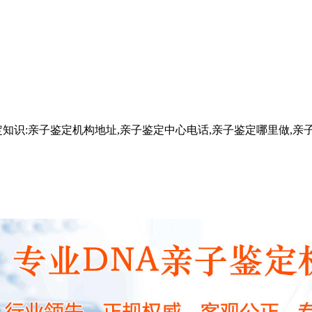
知识:亲子鉴定机构地址,亲子鉴定中心电话,亲子鉴定哪里做,