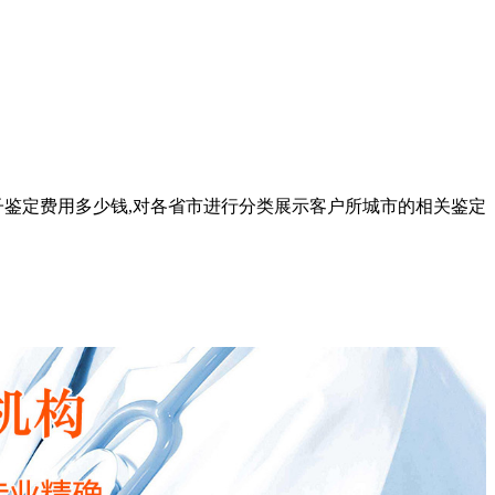
亲子鉴定费用多少钱,对各省市进行分类展示客户所城市的相关鉴定