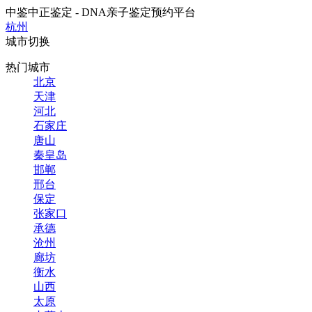
中鉴中正鉴定 - DNA亲子鉴定预约平台
杭州
城市切换
热门城市
北京
天津
河北
石家庄
唐山
秦皇岛
邯郸
邢台
保定
张家口
承德
沧州
廊坊
衡水
山西
太原