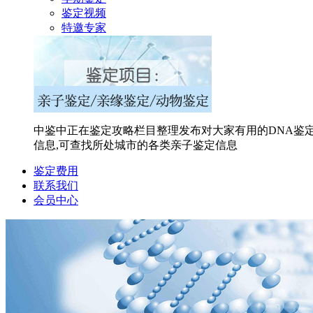
鉴定视频
特邀专家
中鉴中正在鉴定攻略栏目整理发布对大家有用的DNA鉴定
信息,可查找所处城市的各类亲子鉴定信息
鉴定费用
联系我们
会员中心