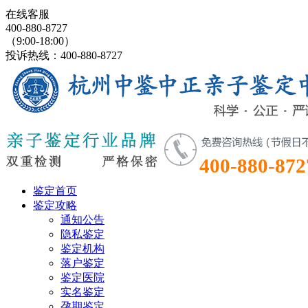
在线客服
400-880-8727
（9:00-18:00）
投诉热线：400-880-8727
400-880-872
鉴定首页
鉴定攻略
通知公告
隐私鉴定
鉴定机构
落户鉴定
鉴定医院
实名鉴定
孕期鉴定