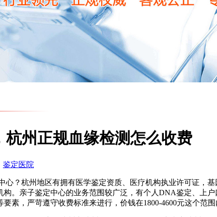
，杭州正规血缘检测怎么收费
：
鉴定医院
定中心？杭州地区有拥有医学鉴定资质、医疗机构执业许可证，基
机构。亲子鉴定中心的业务范围较广泛，有个人DNA鉴定、上户
素，严苛遵守收费标准来进行，价钱在1800-4600元这个范围