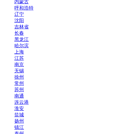
内蒙古
呼和浩特
辽宁
沈阳
吉林省
长春
黑龙江
哈尔滨
上海
江苏
南京
无锡
徐州
常州
苏州
南通
连云港
淮安
盐城
扬州
镇江
泰州