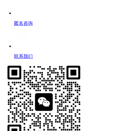
匿名咨询
联系我们