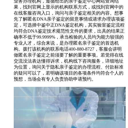
业务办理机构，遵循给出的亲子鉴定中心网站查询结
果，找到官网上显示的机构联系方式，或找到官网中的
在线客服咨询入口，询问与亲子鉴定相关的内容。想事
先了解匿名DNA亲子鉴定的留意事情或请求办理该项鉴
定，可选择中鉴中正DNA鉴定机构，其实验室鉴定流程
均符合DNA鉴定技术规范性文件的要求，出具的结果正
确率不低于99.9999%，承当检验的人员均为能力较强的
专业人才，综合来说，是办理匿名亲子鉴定的首选机
构。拨打该机构的联系电话400-880-8727，客服会讲明
做匿名亲子鉴定之前须要了解的重要事项。若觉得在线
交流没法表达懂得诉求，机构线下咨询服务，详细地址
为位置，询问关于隐私亲子鉴定的办理流程、付款标准
的疑问可以了，若明确该项目的各项条件均符合个人的
预想，当场会有专人负责协助申请预约。