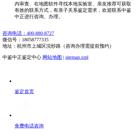
内审查、在地图软件寻找本地实验室、亲友推荐可获取
有效的联系方式，有亲子关系鉴定需求，欢迎联系中鉴
中正进行咨询、办理。
咨询电话：400-880-8727
微信号：18058777335
地址：杭州市上城区浣纱路（咨询办理需提前预约）
中鉴中正鉴定中心
网站地图
|
sitemap.xml
鉴定首页
免费电话咨询