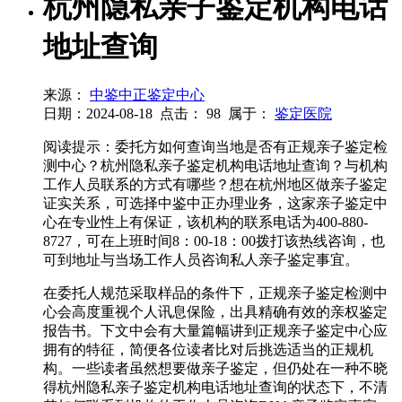
杭州隐私亲子鉴定机构电话
地址查询
来源：
中鉴中正鉴定中心
日期：2024-08-18
点击：
98
属于：
鉴定医院
阅读提示：委托方如何查询当地是否有正规亲子鉴定检
测中心？杭州隐私亲子鉴定机构电话地址查询？与机构
工作人员联系的方式有哪些？想在杭州地区做亲子鉴定
证实关系，可选择中鉴中正办理业务，这家亲子鉴定中
心在专业性上有保证，该机构的联系电话为400-880-
8727，可在上班时间8：00-18：00拨打该热线咨询，也
可到地址与当场工作人员咨询私人亲子鉴定事宜。
在委托人规范采取样品的条件下，正规亲子鉴定检测中
心会高度重视个人讯息保险，出具精确有效的亲权鉴定
报告书。下文中会有大量篇幅讲到正规亲子鉴定中心应
拥有的特征，简便各位读者比对后挑选适当的正规机
构。一些读者虽然想要做亲子鉴定，但仍处在一种不晓
得杭州隐私亲子鉴定机构电话地址查询的状态下，不清