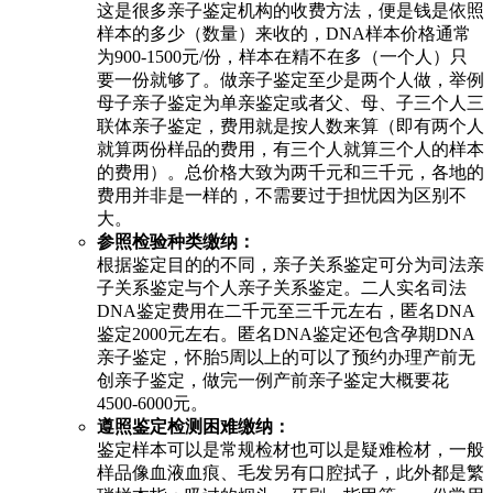
这是很多亲子鉴定机构的收费方法，便是钱是依照
样本的多少（数量）来收的，DNA样本价格通常
为900-1500元/份，样本在精不在多（一个人）只
要一份就够了。做亲子鉴定至少是两个人做，举例
母子亲子鉴定为单亲鉴定或者父、母、子三个人三
联体亲子鉴定，费用就是按人数来算（即有两个人
就算两份样品的费用，有三个人就算三个人的样本
的费用）。总价格大致为两千元和三千元，各地的
费用并非是一样的，不需要过于担忧因为区别不
大。
参照检验种类缴纳：
根据鉴定目的的不同，亲子关系鉴定可分为司法亲
子关系鉴定与个人亲子关系鉴定。二人实名司法
DNA鉴定费用在二千元至三千元左右，匿名DNA
鉴定2000元左右。匿名DNA鉴定还包含孕期DNA
亲子鉴定，怀胎5周以上的可以了预约办理产前无
创亲子鉴定，做完一例产前亲子鉴定大概要花
4500-6000元。
遵照鉴定检测困难缴纳：
鉴定样本可以是常规检材也可以是疑难检材，一般
样品像血液血痕、毛发另有口腔拭子，此外都是繁