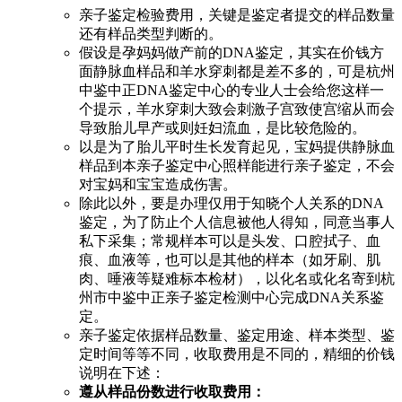
亲子鉴定检验费用，关键是鉴定者提交的样品数量
还有样品类型判断的。
假设是孕妈妈做产前的DNA鉴定，其实在价钱方
面静脉血样品和羊水穿刺都是差不多的，可是杭州
中鉴中正DNA鉴定中心的专业人士会给您这样一
个提示，羊水穿刺大致会刺激子宫致使宫缩从而会
导致胎儿早产或则妊妇流血，是比较危险的。
以是为了胎儿平时生长发育起见，宝妈提供静脉血
样品到本亲子鉴定中心照样能进行亲子鉴定，不会
对宝妈和宝宝造成伤害。
除此以外，要是办理仅用于知晓个人关系的DNA
鉴定，为了防止个人信息被他人得知，同意当事人
私下采集；常规样本可以是头发、口腔拭子、血
痕、血液等，也可以是其他的样本（如牙刷、肌
肉、唾液等疑难标本检材），以化名或化名寄到杭
州市中鉴中正亲子鉴定检测中心完成DNA关系鉴
定。
亲子鉴定依据样品数量、鉴定用途、样本类型、鉴
定时间等等不同，收取费用是不同的，精细的价钱
说明在下述：
遵从样品份数进行收取费用：