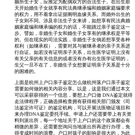
姻所生子女，应推定为配偶双方的合法生子。在出生那
天开始婚生子女就享有民法典继承编和婚姻家庭编要求
的权力，用不着拿出证据阐明血缘关系。而婚外出生的
子女则不同。涉及非法生子女来讲，如想享有民法典婚
姻家庭编和继承编的权力的话，不能跳过亲子鉴定这一
步。譬如，非婚生子女和婚生子女享有的继承权是平等
的。但在现实的司法实践，非婚生子女倘若想享受各种
权利（如继承权），需要对其与被继承者的亲子关系进
行自证。如若没有证明亲子关系，出生医学证明上没有
有关父亲的有关信息的或者没有办有出生医学证明的，
生父一旦不在了，非婚生子女想要证明亲子关系是十分
的困难的。
上面是杭州上户口亲子鉴定怎么做杭州落户口亲子鉴定
需要如何做的相关内容分享。以是，这是我们通过本文
可以采获获得的一个信息，要想上户口做 DNA鉴定就得
走法律程序，正确选择检查拥有获得相关部门颁发《司
法鉴定许可证》的鉴定机构，可以开展法医物证项目和
来办理DNA鉴定委托手续。申请上户还需要带上有关资
料到派出所，每一个地址关于上户口的这个政策都会有
稍微的差异，还需要您询问当地派出所再进行办理，免
得变成时间的浪费。户口对孩子的影响是很大的，为此