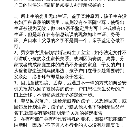
户口的时候这些家庭是须要去办理亲权鉴的：
1、所出生的婴儿无出生证。鉴于某种原因，孩子生在没
有妇产科资质的医院里，或则没有在医院坐蓐，使得出
生证被视为无效，做DNA亲子鉴定后方可上户或领有出
生证，但是却存在有信息错误的现象如出生证、身份
证、户口本上父母的名字不是同一个，亲子鉴定必做不
可。
2、男女双方没有领结婚证就生了宝宝，如今法定文件不
可讲明小孩的亲生家长关系。或则因为丧偶、离异、分
家或者构成家庭主体的成员不齐全的家庭，子女的户口
从爸爸那边迁到妈妈那边，孩子户口在母亲处需要转到
父亲处，必备环节即是做亲子鉴定。
3、因儿童被拐骗、丢弃，后通过不一样的方式如向公安
机关报案找回了被拐卖的孩子，户口想往亲生父母的户
口上迁移，不能够跳过亲子鉴定这一步。
4、弃婴回家落户。送给亲戚养的孩子，又想抱回来，或
因违反计划生育，孩子的户籍从他人名下转到亲生父母
名下,就需要有能够证明亲子关系的鉴定报告。
5、在有些部门会有些比较特殊的要求，因某些职能部门
纳新时，因放心不下进入本行业的人员没有对应资质，