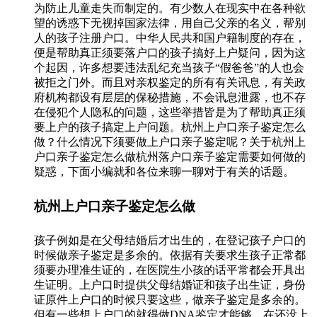
为防止儿童走失而制定的。有少数人在现实中在各种欲
望的诱惑下无视掉国家法律，用自己父亲的名义，帮别
人的孩子注册户口。中华人民共和国户籍制度的存在，
便是帮助真正须要落户口的孩子搞好上户疑问，因为这
个起因，许多想要违法乱纪充当孩子“假爸爸”的人也会
被拒之门外。而且对亲权鉴定的所有有关讯息，有关政
府机构都设有层层的保秘措施，不会讯息泄露，也不存
在侵犯个人隐私的问题，这些举措皆是为了帮助真正须
要上户的孩子搞定上户问题。杭州上户口亲子鉴定怎么
做？什么情况下须要做上户口亲子鉴定呢？关于杭州上
户口亲子鉴定怎么做杭州落户口亲子鉴定需要如何做的
疑惑，下面小编就和各位来聊一聊对于有关的话题。
杭州上户口亲子鉴定怎么做
孩子例如是在父母结婚后才出生的，在登记孩子户口的
时候做亲子鉴定是多余的。依据有关要求生孩子正常都
须要办理准生证的，在医院生小孩的话平常都会开具出
生证明。上户口时提供父母结婚证和孩子出生证，身份
证原件上户口的时候只要这些，做亲子鉴定是多余的。
但有一些想上户口的就得做DNA鉴定才能够，在还没上