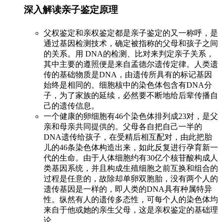
深入解读亲子鉴定原理
父权鉴定和亲权鉴定都是亲子鉴定的又一称呼，是
通过基因检测技术，确定被指称的父母和孩子之间
的关系。用 DNA的检测、比对来判定亲子关系，
其中主要的遵照便是来自孟德尔遗传定律。人类遗
传的基础物质是DNA，由遗传所具有的标记基因
始终是相同的。细胞核中的染色体包含有DNA分
子，为了家族的延续，必然要不断地给后辈传播自
己的遗传信息。
一个健康的卵细胞有46个染色体排列成23对，是父
亲和母亲共同提供的。父母各自把自己一半的
DNA遗传给孩子，在受精后相互配对，由此把胎
儿的46条染色体构造出来，如此反复进行孕育新一
代的生命。由于人体细胞约有30亿个核苷酸构成人
类基因系统，并且构成生殖细胞之前互换和组合的
过程是任意的，故除却单卵双胞胎，没有两个人的
遗传基因是一样的，即人类的DNA具有种属特异
性。纵然有人的遗传多态性，可每个人的染色体均
来自于他或她的亲生父母，这是亲权鉴定的基础理
论。