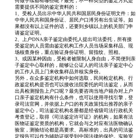
何做手续都有哪些呢？最先，不一样类型的鉴定方式是
需要提供不同的鉴定资料的：
1、受检人员出示中华人民共和国居民身份证明文件：如
中华人民共和国身份证、居民户口溥另有出生证等。如
果都没有以上证件的话，还要到乡镇以上的机关部门申
请鉴定证明。
2、上户DNA亲子鉴定由委托人提出司法委托，所有接
受鉴定的人员需由鉴定机构工作人员当场采集样品、现
场核查身份，重点验证身份证明、留指纹、照相。
3、或因某种因由，受检者被限制人身自由，不简便到亲
子鉴定中心取样的，能够让公证人的司法亲子鉴定中心
的工作人员上门来收集样品并核实身份。
另外，在众多鉴定机构中如何选取，民间检定机构、行
政鉴定机构是否也可以接收法院委托的司法鉴定，从而
出具检测报告上户口呢？最先要咨询当地户籍办对上户
口亲子鉴定机构有什么条件，也可以使用寻找引擎，登
录司法官网，并依据上户口的有关政策找出推荐的亲子
鉴定中心，司法鉴定机构名册都是经省级司法行政机关
考查登记，取得《司法鉴定许可证》的机构，如果有法
医物证鉴定资质的机构，它就会与之对应有法医物确认
验室，测验结论都是高要求、高标准的，出具的司法鉴
定报告可以作为辅助证据受到中国法律的保护。实验室