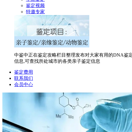
鉴定视频
特邀专家
中鉴中正在鉴定攻略栏目整理发布对大家有用的DNA鉴定
信息,可查找所处城市的各类亲子鉴定信息
鉴定费用
联系我们
会员中心