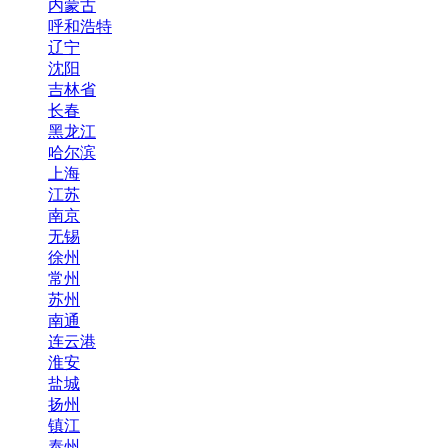
内蒙古
呼和浩特
辽宁
沈阳
吉林省
长春
黑龙江
哈尔滨
上海
江苏
南京
无锡
徐州
常州
苏州
南通
连云港
淮安
盐城
扬州
镇江
泰州