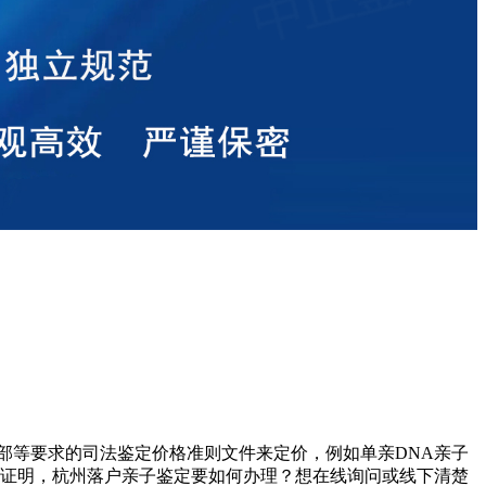
部等要求的司法鉴定价格准则文件来定价，例如单亲DNA亲子
系证明，杭州落户亲子鉴定要如何办理？想在线询问或线下清楚