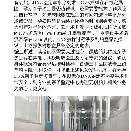
有创胎儿DNA鉴定羊水穿刺术、CVS抽样存在肯定风
险，孕期亲子鉴定是否值得做，还需要委托方了解风险
后自行抉择。如果未能够在规定的时间内进行羊水穿刺
术或CVS，孕妇斟酌是否终止怀孕的时间则会变少，增
大引产对母体的危害。②手术并发症：绒毛抽样所采取
的CVS术后有0.5%-1.0%的几率致流产，羊水穿刺手术后
流产率在1.0‰以内。CVS抽样过程涉及到胎盘穿刺操
纵，上述操纵对胎盘具备必定的危害。
综上所述：
读者们不需要太过担心，虽然胎儿传统亲子
鉴定存在风险，积极听取医生及鉴定专家的建议，确认
身体状况符合要求后按时抽样，首选三甲医院或专业妇
产科医院手术取样，可降低上述风险发生几率。在怀孕
DNA亲子鉴定项目里，孕期无创DNA鉴定不需要手术非
常安全，到专业的亲子鉴定中心办理无创胎儿相关业务
更放心，更安心！