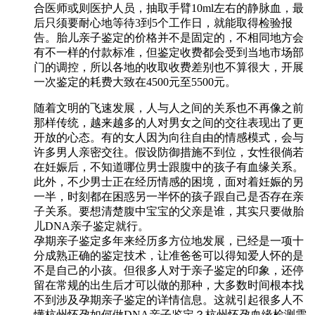
合医师或则医护人员，抽取手臂10ml左右的静脉血，最
后只须要耐心地等待3到5个工作日，就能取得检验报
告。胎儿亲子鉴定的价格并不是固定的，不相同地方会
有不一样的付款标准，但鉴定收费都会受到当地市场部
门的调控，所以各地的收取收费差别也不算很大，开展
一次鉴定的耗费大致在4500元至5500元。
随着文明的飞速发展，人与人之间的关系也不再像之前
那样传统，越来越多的人对男女之间的交往表现出了更
开放的心态。有的女人因为向往自由的情感模式，会与
许多男人亲密交往。假设防御措施不到位，女性很倘若
在妊娠后，不知道哪位男士跟腹中的孩子有血缘关系。
此外，不少男士正在经历情感的困境，面对着妊娠的另
一半，时刻都在困惑另一半怀的孩子跟自己是否存在亲
子关系。要想清楚腹中宝宝的父亲是谁，其实只要做胎
儿DNA亲子鉴定就行。
孕期亲子鉴定多年来经历多方位地发展，已经是一项十
分成熟正确的鉴定技术，让准爸爸可以得知爱人怀的是
不是自己的小孩。但很多人对于亲子鉴定的印象，还停
留在常规的出生后才可以做的那种，大多数时间根本找
不到涉及孕期亲子鉴定的详情信息。这就引起很多人不
懂杭州怀孕如何做DNA亲子鉴定？杭州怀孕血缘检测需