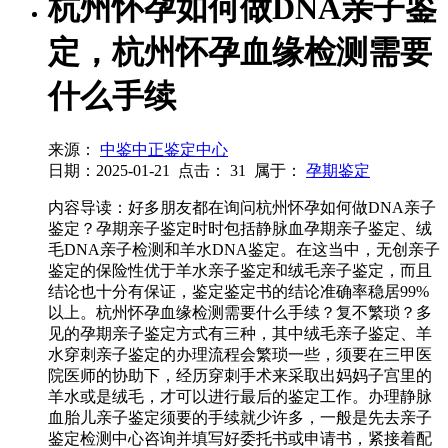
杭州怀孕如何做DNA亲子鉴
定，杭州怀孕血缘检测需要
什么手续
来源：
中鉴中正鉴定中心
日期：2025-01-21
点击：
31
属于：
孕期鉴定
内容导读：好多朋友都在询问杭州怀孕如何做DNA亲子
鉴定？孕期亲子鉴定时时包括静脉血孕期亲子鉴定、绒
毛DNA亲子检测和羊水DNA鉴定。在这当中，无创亲子
鉴定的保险性优于羊水亲子鉴定和绒毛亲子鉴定，而且
结论也十分有保证，鉴定鉴定书的结论准确率稳居99%
以上。杭州怀孕血缘检测需要什么手续？复不繁琐？多
见的孕期亲子鉴定方式有三种，其中绒毛亲子鉴定、羊
水穿刺亲子鉴定的办理流程会繁琐一些，须要在三甲医
院医师的协助下，经历穿刺手术来采取出妈妈子宫里的
羊水或是绒毛，才可以进行最后的鉴定工作。办理静脉
血胎儿亲子鉴定须要的手续就少许多，一般是先去亲子
鉴定检测中心咨询并填写好委托书或申请书，紧接着配