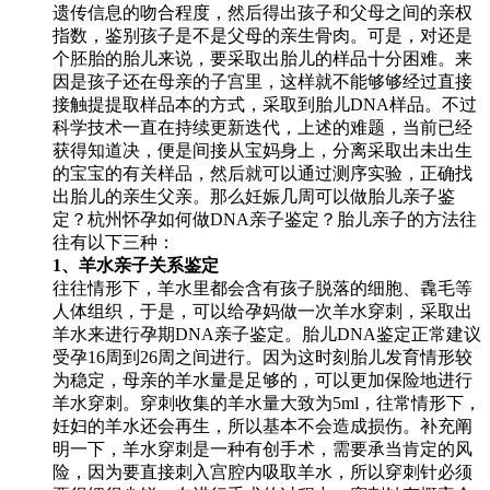
遗传信息的吻合程度，然后得出孩子和父母之间的亲权
指数，鉴别孩子是不是父母的亲生骨肉。可是，对还是
个胚胎的胎儿来说，要采取出胎儿的样品十分困难。来
因是孩子还在母亲的子宫里，这样就不能够够经过直接
接触提提取样品本的方式，采取到胎儿DNA样品。不过
科学技术一直在持续更新迭代，上述的难题，当前已经
获得知道决，便是间接从宝妈身上，分离采取出未出生
的宝宝的有关样品，然后就可以通过测序实验，正确找
出胎儿的亲生父亲。那么妊娠几周可以做胎儿亲子鉴
定？杭州怀孕如何做DNA亲子鉴定？胎儿亲子的方法往
往有以下三种：
1、羊水亲子关系鉴定
往往情形下，羊水里都会含有孩子脱落的细胞、毳毛等
人体组织，于是，可以给孕妈做一次羊水穿刺，采取出
羊水来进行孕期DNA亲子鉴定。胎儿DNA鉴定正常建议
受孕16周到26周之间进行。因为这时刻胎儿发育情形较
为稳定，母亲的羊水量是足够的，可以更加保险地进行
羊水穿刺。穿刺收集的羊水量大致为5ml，往常情形下，
妊妇的羊水还会再生，所以基本不会造成损伤。补充阐
明一下，羊水穿刺是一种有创手术，需要承当肯定的风
险，因为要直接刺入宫腔内吸取羊水，所以穿刺针必须