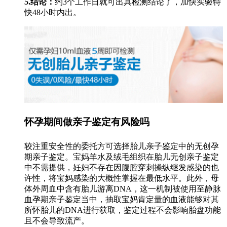
5.结论：
约3个工作日就可出具检测结论了，加快实验特
快48小时内出。
怀孕期间做亲子鉴定有风险吗
较注重安全性的委托方可选择胎儿亲子鉴定中的无创孕
期亲子鉴定。宝妈羊水及绒毛组织在胎儿无创亲子鉴定
中不需提供，妊妇不存在因腹腔穿刺操纵继发感染的也
许性，将宝妈感染的大概性掌握在最低水平。此外，母
体外周血中含有胎儿游离DNA，这一机制被使用至静脉
血孕期亲子鉴定当中，抽取宝妈肯定量的血液能够对其
所怀胎儿的DNA进行获取，鉴定过程不会影响胎盘功能
且不会导致流产。