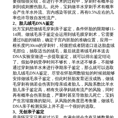
要很细很尖锐，在进行手术的过程中，穿刺针有概率会
刺到或则擦伤胎儿。此外，宝妈做羊水穿刺手术有概率
会产生羊水外流、宫内感染等状况，再有0.5%左右的几
率也许导致自发性流产。
2、胎儿绒毛DNA鉴定
比方宝妈想做绒毛穿刺亲子鉴定，条件怀胎的限期够11-
14周。做绒毛亲子鉴定会运用到绒毛膜穿刺术，它需要
通过B超的辅助，确定子宫内胚胎的准确位置，应用一
根长度约30cm的穿刺针，经腹腔或者阴道口送达胎盘绒
毛部位，抽取适当的绒毛，最后就是将绒毛样本送去
DNA实验室做进一步提取鉴定，就可以得出鉴定结论
了。假如孕妈受孕时间不够长，羊水还不够多，不能够
通过穿刺抽羊水来进行孕期亲子鉴定，那么就可以选取
胎儿绒毛DNA鉴定。尽管在怀胎周数较短的时候就能够
安排做绒毛亲子鉴定，但此时胚胎发育还没成熟，做绒
毛穿刺有倘若会伤害到母亲或者胎儿，风险系数比羊水
胎儿亲子鉴定高，稍有失误孕妈就有流产的风险，同时
再有概率会伤害胎盘，严重时甚至导致胎儿死亡，宝妈
产生宫缩腹痛的疑问。从风险的角度思考衡量，做绒毛
DNA亲子检测实际上并不是一个很好的选取。
3、无创亲子鉴定
母亲怀宝宝只要超过35天，血液中就会含有足够数量的